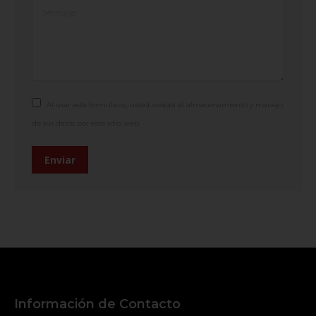
Mensaje
Al usar este formulario, usted acepta el almacenamiento y manejo
de sus datos por este sitio web.
Enviar
Información de Contacto