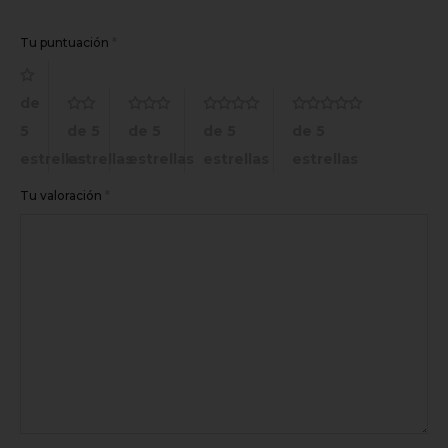
Tu puntuación
*
de
5
de 5
de 5
de 5
de 5
estrellas
estrellas
estrellas
estrellas
estrellas
Tu valoración
*