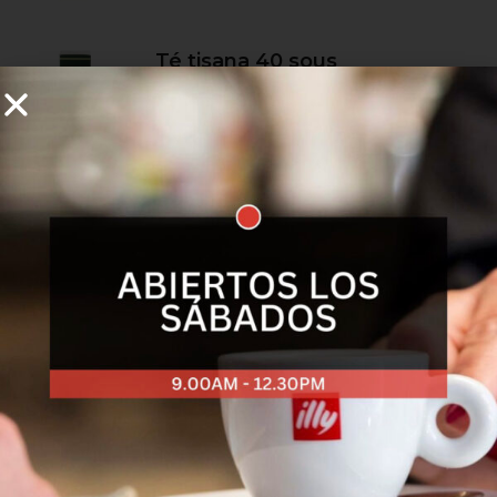
Té tisana 40 sous
Leer más
Té de Manzanilla
Leer más
Té Negro Breakfast
Leer más